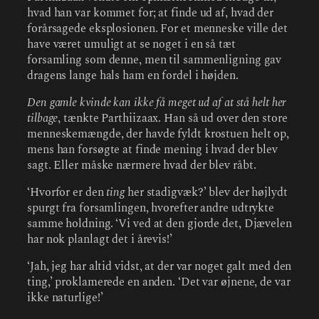
hvad han var kommet for; at finde ud af, hvad der
forårsagede eksplosionen. For et menneske ville det
have været umuligt at se noget i en så tæt
forsamling som denne, men til sammenligning gav
dragens lange hals ham en fordel i højden.
Den gamle kvinde kan ikke få meget ud af at stå helt her
tilbage
, tænkte Parthiizaax. Han så ud over den store
menneskemængde, der havde fyldt krostuen helt op,
mens han forsøgte at finde mening i hvad der blev
sagt. Eller måske nærmere hvad der blev råbt.
‘Hvorfor er den
ting
her stadigvæk?’ blev der højlydt
spurgt fra forsamlingen, hvorefter andre udtrykte
samme holdning. ‘Vi ved at den gjorde det, Djævelen
har nok planlagt det i årevis!’
‘Jah, jeg har altid vidst, at der var noget galt med den
ting,’ proklamerede en anden. ‘Det var øjnene, de var
ikke naturlige!’