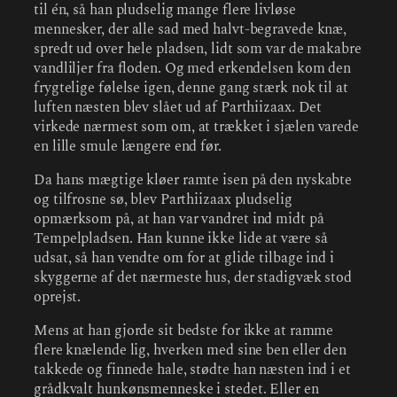
til én, så han pludselig mange flere livløse
mennesker, der alle sad med halvt-begravede knæ,
spredt ud over hele pladsen, lidt som var de makabre
vandliljer fra floden. Og med erkendelsen kom den
frygtelige følelse igen, denne gang stærk nok til at
luften næsten blev slået ud af Parthiizaax. Det
virkede nærmest som om, at trækket i sjælen varede
en lille smule længere end før.
Da hans mægtige kløer ramte isen på den nyskabte
og tilfrosne sø, blev Parthiizaax pludselig
opmærksom på, at han var vandret ind midt på
Tempelpladsen. Han kunne ikke lide at være så
udsat, så han vendte om for at glide tilbage ind i
skyggerne af det nærmeste hus, der stadigvæk stod
oprejst.
Mens at han gjorde sit bedste for ikke at ramme
flere knælende lig, hverken med sine ben eller den
takkede og finnede hale, stødte han næsten ind i et
grådkvalt hunkønsmenneske i stedet. Eller en