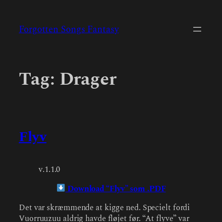
Skip
to
Forgotten Songs Fantasy
content
Tag:
Drager
Flyv
v.1.1.0
Download “Flyv” som .PDF
Det var skræmmende at kigge ned. Specielt fordi
Vuorruuzuu aldrig havde fløjet før. “At flyve” var