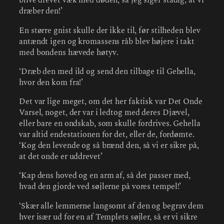
blive drevet væk med døden, så jeg siger stadig, at vi
dræber den!’
En større gnist skulle der ikke til, før stilheden blev
antændt igen og kromassens råb blev højere i takt
med bondens hævede høtyv.
‘Dræb den med ild og send den tilbage til Gehella,
hvor den kom fra!’
Det var lige meget, om det her faktisk var Det Onde
Varsel, noget, der var i ledtog med deres Djævel,
eller bare en ondskab, som skulle fordrives. Gehella
var altid endestationen for det, eller de, fordømte.
‘Kog den levende og så brænd den, så vi er sikre på,
at det onde er uddrevet’
‘Kap dens hoved og en arm af, så det passer med,
hvad den gjorde ved søjlerne på vores tempel!’
‘Skær alle lemmerne langsomt af den og begrav dem
hver især ud for en af Templets søjler, så er vi sikre