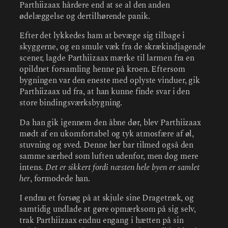
Parthiizaax hårdere end at se al den anden
ødelæggelse og dertilhørende panik.
Efter det lykkedes ham at bevæge sig tilbage i
skyggerne, og en smule væk fra de skrækindjagende
scener, lagde Parthiizaax mærke til larmen fra en
opildnet forsamling henne på kroen. Eftersom
bygningen var den eneste med oplyste vinduer, gik
Parthiizaax ud fra, at han kunne finde svar i den
store bindingsværksbygning.
Da han gik igennem den åbne dør, blev Parthiizaax
mødt af en ukomfortabel og tyk atmosfære af øl,
stuvning og sved. Denne her bar tilmed også den
samme særhed som luften udenfor, men dog mere
intens.
Det er sikkert fordi næsten hele byen er samlet
her
, formodede han.
I endnu et forsøg på at skjule sine Dragetræk, og
samtidig undlade at gøre opmærksom på sig selv,
trak Parthiizaax endnu engang i hætten på sin