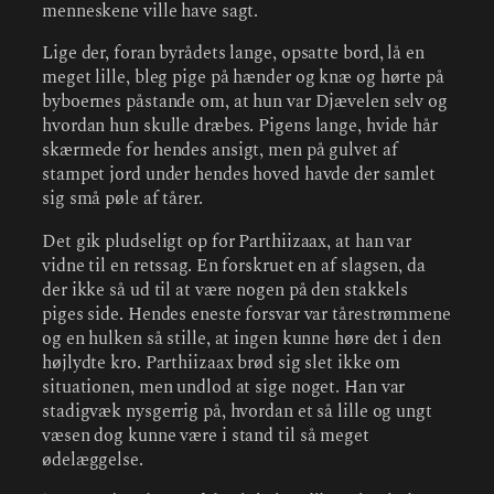
menneskene ville have sagt.
Lige der, foran byrådets lange, opsatte bord, lå en
meget lille, bleg pige på hænder og knæ og hørte på
byboernes påstande om, at hun var Djævelen selv og
hvordan hun skulle dræbes. Pigens lange, hvide hår
skærmede for hendes ansigt, men på gulvet af
stampet jord under hendes hoved havde der samlet
sig små pøle af tårer.
Det gik pludseligt op for Parthiizaax, at han var
vidne til en retssag. En forskruet en af slagsen, da
der ikke så ud til at være nogen på den stakkels
piges side. Hendes eneste forsvar var tårestrømmene
og en hulken så stille, at ingen kunne høre det i den
højlydte kro. Parthiizaax brød sig slet ikke om
situationen, men undlod at sige noget. Han var
stadigvæk nysgerrig på, hvordan et så lille og ungt
væsen dog kunne være i stand til så meget
ødelæggelse.