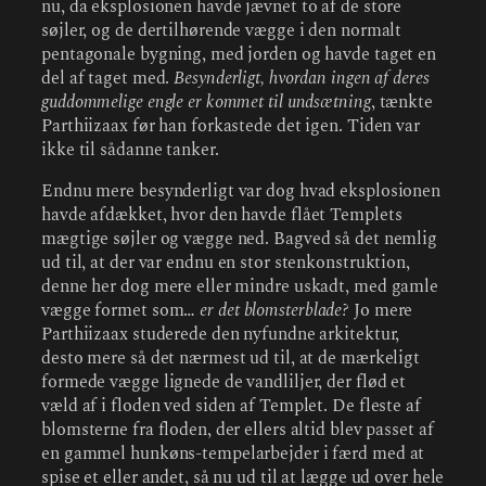
nu, da eksplosionen havde jævnet to af de store
søjler, og de dertilhørende vægge i den normalt
pentagonale bygning, med jorden og havde taget en
del af taget med.
Besynderligt, hvordan ingen af deres
guddommelige engle er kommet til undsætning
, tænkte
Parthiizaax før han forkastede det igen. Tiden var
ikke til sådanne tanker.
Endnu mere besynderligt var dog hvad eksplosionen
havde afdækket, hvor den havde flået Templets
mægtige søjler og vægge ned. Bagved så det nemlig
ud til, at der var endnu en stor stenkonstruktion,
denne her dog mere eller mindre uskadt, med gamle
vægge formet som…
er det blomsterblade?
Jo mere
Parthiizaax studerede den nyfundne arkitektur,
desto mere så det nærmest ud til, at de mærkeligt
formede vægge lignede de vandliljer, der flød et
væld af i floden ved siden af Templet. De fleste af
blomsterne fra floden, der ellers altid blev passet af
en gammel hunkøns-tempelarbejder i færd med at
spise et eller andet, så nu ud til at lægge ud over hele