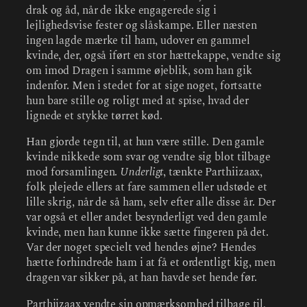
drak og åd, når de ikke engagerede sig i
lejlighedsvise fester og slåskampe. Eller næsten
ingen lagde mærke til ham, udover en gammel
kvinde, der, også iført en stor hættekappe, vendte sig
om imod Dragen i samme øjeblik, som han gik
indenfor. Men i stedet for at sige noget, fortsatte
hun bare stille og roligt med at spise, hvad der
lignede et stykke tørret kød.
Han gjorde tegn til, at hun være stille. Den gamle
kvinde nikkede som svar og vendte sig blot tilbage
mod forsamlingen.
Underligt
, tænkte Parthiizaax,
folk plejede ellers at fare sammen eller udstøde et
lille skrig, når de så ham, selv efter alle disse år. Der
var også et eller andet besynderligt ved den gamle
kvinde, men han kunne ikke sætte fingeren på det.
Var der noget specielt ved hendes øjne? Hendes
hætte forhindrede ham i at få et ordentligt kig, men
dragen var sikker på, at han havde set hende før.
Parthiizaax vendte sin opmærksomhed tilbage til,