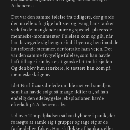
Ashencross.
Det var den samme følelse fra tidligere, der gjorde
den nu ellers fugtige luft sær og tvang hans tanker
væk fra de manglende mure og specielt placerede
menneske-monumenter. Følelsen kom og gik, når
han bevægede sig længere ind i byen og hen imod de
højtråbende stemmer, der fortalte ham vejen. Det
var den samme frygtelige følelse, som han havde
haft tilbage i sin hytte; et ganske let træk i sjælen.
Og den blev kun stærkere, jo tættere han kom på
menneskeskrigene.
Idet Parthiizaax drejede om hjørnet ved smedjen,
som han havde solgt så mange ildflor til, så han
endelig den ødelæggelse, eksplosionen havde
efterladt på Ashencross by.
Ud over Tempelpladsen så han byboere i panik, der
forsøgte at samle sig i grupper og tage sig af de
forfærdelige følger. Han så flokke af hankøn, eller