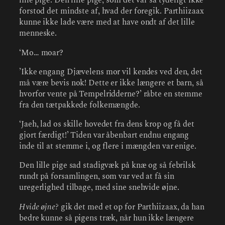
lille pige. Den lille pige, som det var så tydeligt ikke
forstod det mindste af, hvad der foregik. Parthiizaax
kunne ikke lade være med at have ondt af det lille
menneske.
‘Mo… moar?
’Ikke engang Djævelens mor vil kendes ved den, det
må være bevis nok! Dette er ikke længere et barn, så
hvorfor vente på Tempelridderne?’ råbte en stemme
fra den tætpakkede folkemængde.
‘Jaeh, lad os skille hovedet fra dens krop og få det
gjort færdigt!’ Tiden var åbenbart endnu engang
inde til at stemme i, og flere i mængden var enige.
Den lille pige sad stadigvæk på knæ og så febrilsk
rundt på forsamlingen, som var ved at få sin
uregerlighed tilbage, med sine snehvide øjne.
Hvide øjne?
gik det med et op for Parthiizaax, da han
bedre kunne så pigens træk, når hun ikke længere