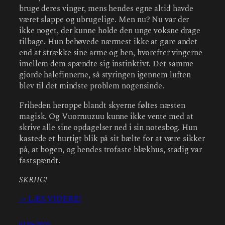
bruge deres vinger, mens hendes egne altid havde
været slappe og ubrugelige. Men nu? Nu var der
ikke noget, der kunne holde den unge voksne drage
tilbage. Hun behøvede nærmest ikke at gøre andet
end at strække sine arme og ben, hvorefter vingerne
imellem dem spændte sig instinktivt. Det samme
gjorde halefinnerne, så styringen igennem luften
blev til det mindste problem nogensinde.
Friheden heroppe blandt skyerne føltes næsten
magisk. Og Vuorruuzuu kunne ikke vente med at
skrive alle sine opdagelser ned i sin notesbog. Hun
kastede et hurtigt blik på sit bælte for at være sikker
på, at bogen, og hendes trofaste blækhus, stadig var
fastspændt.
SKRIIG!
-> LÆS VIDERE!
01/06/2025