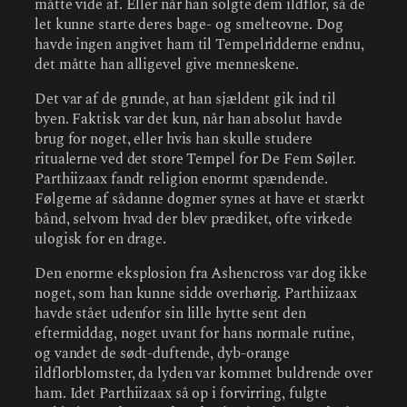
måtte vide af. Eller når han solgte dem ildflor, så de
let kunne starte deres bage- og smelteovne. Dog
havde ingen angivet ham til Tempelridderne endnu,
det måtte han alligevel give menneskene.
Det var af de grunde, at han sjældent gik ind til
byen. Faktisk var det kun, når han absolut havde
brug for noget, eller hvis han skulle studere
ritualerne ved det store Tempel for De Fem Søjler.
Parthiizaax fandt religion enormt spændende.
Følgerne af sådanne dogmer synes at have et stærkt
bånd, selvom hvad der blev prædiket, ofte virkede
ulogisk for en drage.
Den enorme eksplosion fra Ashencross var dog ikke
noget, som han kunne sidde overhørig. Parthiizaax
havde stået udenfor sin lille hytte sent den
eftermiddag, noget uvant for hans normale rutine,
og vandet de sødt-duftende, dyb-orange
ildflorblomster, da lyden var kommet buldrende over
ham. Idet Parthiizaax så op i forvirring, fulgte