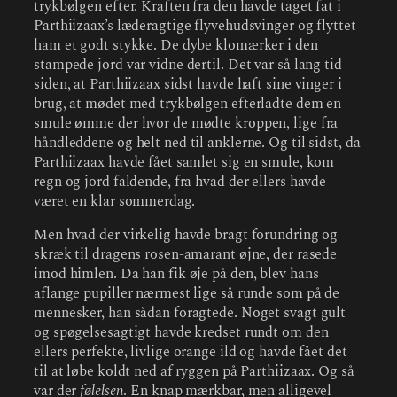
trykbølgen efter. Kraften fra den havde taget fat i
Parthiizaax’s læderagtige flyvehudsvinger og flyttet
ham et godt stykke. De dybe klomærker i den
stampede jord var vidne dertil. Det var så lang tid
siden, at Parthiizaax sidst havde haft sine vinger i
brug, at mødet med trykbølgen efterladte dem en
smule ømme der hvor de mødte kroppen, lige fra
håndleddene og helt ned til anklerne. Og til sidst, da
Parthiizaax havde fået samlet sig en smule, kom
regn og jord faldende, fra hvad der ellers havde
været en klar sommerdag.
Men hvad der virkelig havde bragt forundring og
skræk til dragens rosen-amarant øjne, der rasede
imod himlen. Da han fik øje på den, blev hans
aflange pupiller nærmest lige så runde som på de
mennesker, han sådan foragtede. Noget svagt gult
og spøgelsesagtigt havde kredset rundt om den
ellers perfekte, livlige orange ild og havde fået det
til at løbe koldt ned af ryggen på Parthiizaax. Og så
var der
følelsen
. En knap mærkbar, men alligevel