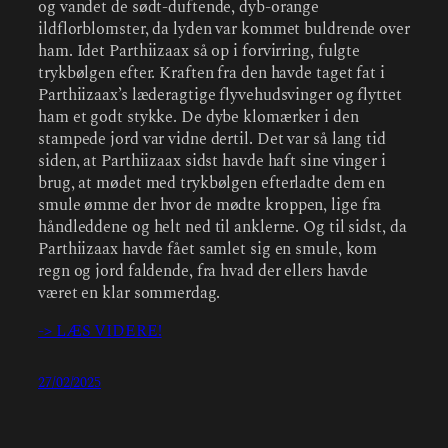
og vandet de sødt-duftende, dyb-orange
ildflorblomster, da lyden var kommet buldrende over
ham. Idet Parthiizaax så op i forvirring, fulgte
trykbølgen efter. Kraften fra den havde taget fat i
Parthiizaax’s læderagtige flyvehudsvinger og flyttet
ham et godt stykke. De dybe klomærker i den
stampede jord var vidne dertil. Det var så lang tid
siden, at Parthiizaax sidst havde haft sine vinger i
brug, at mødet med trykbølgen efterladte dem en
smule ømme der hvor de mødte kroppen, lige fra
håndleddene og helt ned til anklerne. Og til sidst, da
Parthiizaax havde fået samlet sig en smule, kom
regn og jord faldende, fra hvad der ellers havde
været en klar sommerdag.
-> LÆS VIDERE!
27/02/2025