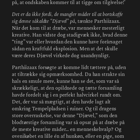
på, at ondskaben kommer til at tigge om tilgivelse!’
Det er da ikke fordi, de mangler måder til at bortskaffe
sig denne såkaldte “Djævel” på
,
tænkte Parthiizaax.
Når det kom til at dræbe, var mennesker mesterligt
kreative. Han vidste dog stadigvæk ikke, hvad denne
“ting” var eller hvordan den kunne have forårsaget
sådan en kraftfuld eksplosion. Men at det skulle
være deres Djævel virkede dog usandsynligt.
Parthiizaax forsøgte at komme lidt tættere på, uden
at tiltrække sig opmærksomhed. Da han strakte sin
hals en smule mere, kunne han se det, som var så
skrækkeligt, at den opildnede og tætte forsamling
havde fordelt sig i en perfekt halvcirkel rundt om.
Det, der var så mægtigt, at den havde lagt alt
omkring Tempelpladsen i ruiner. Og til dragens
store overraskelse, var denne “Djævel,” som den
blodtørstige forsamling var så opsat på at dræbe på
de meste kreative måder… en menneskehvalp? Og
ovenikøbet en lille én af hunkøn, eller en pige, som