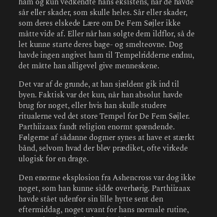
ham og kun vedkendte hans eksistens, når de havde
sår eller skader, som skulle heles. Sår eller skader,
som deres elskede Lære om De Fem Søjler ikke
måtte vide af. Eller når han solgte dem ildflor, så de
let kunne starte deres bage- og smelteovne. Dog
havde ingen angivet ham til Tempelridderne endnu,
det måtte han alligevel give menneskene.
Det var af de grunde, at han sjældent gik ind til
byen. Faktisk var det kun, når han absolut havde
brug for noget, eller hvis han skulle studere
ritualerne ved det store Tempel for De Fem Søjler.
Parthiizaax fandt religion enormt spændende.
Følgerne af sådanne dogmer synes at have et stærkt
bånd, selvom hvad der blev prædiket, ofte virkede
ulogisk for en drage.
Den enorme eksplosion fra Ashencross var dog ikke
noget, som han kunne sidde overhørig. Parthiizaax
havde stået udenfor sin lille hytte sent den
eftermiddag, noget uvant for hans normale rutine,