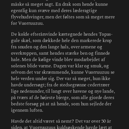
måske så meget sagt. En drak som hende kunne
egentlig kun svæve med deres læderagtige
flyvehudsvinger, men det føltes som så meget mere
for Vuorruuzuu.
De kolde efterårsvinde kærtegnede hendes Topas-
gule skæl, som dækkede hele den markerede krop
fra snuden og den lange hals, over armene og
overkroppen, samt hendes stærke ben og finnede
hale. Men de kølige vinde blev modarbejdet af
solenes blide varme. Dagen var klar og smuk, og
selvom det var skræmmende, kunne Vuorruuzuu se
hele verden under sig. Der var så meget, hun ikke
havde undersøgt; fra de stedsegrønne cedertræer
lige nedenunder, til langt over havene og nye lande,
på tværs af de højeste bjerge, som alle gjorde deres
bedste forsøg på at nå hende, som hun sejlede der
igennem luften.
Havde det altid været så nemt? Det var over 50 år
siden, at Vuorruuzuus kuldsøskende havde lært at