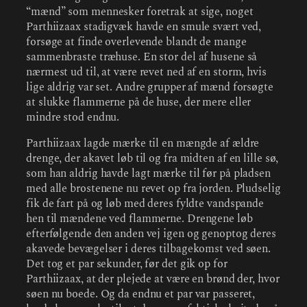
“mænd” som mennesker foretrak at sige, noget
Parthiizaax stadigvæk havde en smule svært ved,
forsøge at finde overlevende blandt de mange
sammenbraste træhuse. En stor del af husene så
nærmest ud til, at være revet ned af en storm, hvis
lige aldrig var set. Andre grupper af mænd forsøgte
at slukke flammerne på de huse, der mere eller
mindre stod endnu.
Parthiizaax lagde mærke til en mængde af ældre
drenge, der akavet løb til og fra midten af en lille sø,
som han aldrig havde lagt mærke til før på pladsen
med alle brostenene nu revet op fra jorden. Pludselig
fik de fart på og løb med deres fyldte vandspande
hen til mændene ved flammerne. Drengene løb
efterfølgende den anden vej igen og genoptog deres
akavede bevægelser i deres tilbagekomst ved søen.
Det tog et par sekunder, før det gik op for
Parthiizaax, at der plejede at være en brønd der, hvor
søen nu boede. Og da endnu et par var passeret,