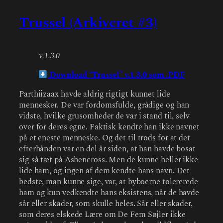
Trussel (Arkiveret #3)
v.1.3.0
Download “Trussel” v.1.3.0 som .PDF
Parthiizaax havde aldrig rigtigt kunnet lide
mennesker. De var fordomsfulde, grådige og han
vidste, hvilke grusomheder de var i stand til, selv
over for deres egne. Faktisk kendte han ikke navnet
på et eneste menneske. Og det til trods for at det
efterhånden var en del år siden, at han havde bosat
sig så tæt på Ashencross. Men de kunne heller ikke
lide ham, og ingen af dem kendte hans navn. Det
bedste, man kunne sige, var, at byboerne tolererede
ham og kun vedkendte hans eksistens, når de havde
sår eller skader, som skulle heles. Sår eller skader,
som deres elskede Lære om De Fem Søjler ikke