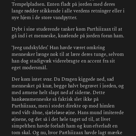
Tempelpladsen. Enten fladt på jorden med deres
lange rødder stikkende i alle verdens retninger eller i
nye hjem i de store vandpytter.
Dybt i sine studerende tanker kom Parthiizaax til at
gå ind i et menneske, knælende på jorden foran ham.
‘Jeeg undskylder.’ Han havde været omkring
mennesker længe nok til at lære deres tunge, selvom
han dog stadigvæk viderebragte en accent fra sit
eget modersmål.
Der kom intet svar. Da Dragen kiggede ned, sad
mennesket på knæ, begge halvt begravet i jorden, og
med armene helt slapt ned af siderne. Dette
hankønsmenneske så faktisk slet ikke på
Parthiizaax, men i stedet direkte op mod himlen
med vidt-åbne, sjæleløse øjne. Hans mund imiterede
øjnene, og det så i det hele taget ud til, at livet
simpelthen havde forladt ham og kun efterladt en
tom skal. Og nu, hvor Parthiizaax havde lagt mærke