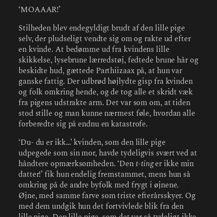
‘MOAAAR!’
Stilheden blev endegyldigt brudt af den lille pige
selv, der pludseligt vendte sig om og rakte ud efter
en kvinde. At bedømme ud fra kvindens lille
skikkelse, lysebrune lærredstøj, fedtede brune hår og
beskidte hud, gættede Parthiizaax på, at hun var
ganske fattig. Der udbrød højlydte gisp fra kvinden
og folk omkring hende, og de tog alle et skridt væk
fra pigens udstrakte arm. Det var som om, at tiden
stod stille og man kunne nærmest føle, hvordan alle
forberedte sig på endnu en katastrofe.
‘Du- du er ikk…’ kvinden, som den lille pige
udpegede som sin mor, havde tydeligvis svært ved at
håndtere opmærksomheden. ‘Den
t-ting
er ikke min
datter!’ fik hun endelig fremstammet, mens hun så
omkring på de andre byfolk med frygt i øjnene.
Øjne, med samme farve som triste efterårsskyer. Og
med dem undgik hun det fortvivlede blik fra den