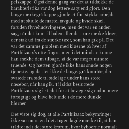
pelskappe. Også denne gang var det at tildække de
karakteristika var dog lettere sagt end gjort. Den
lange mørkegrå kappe gjorde et fint stykke arbejde
med at skjule de matte, ravgule og hvide skæl,
foruden flyvehudsvingerne, men det var en anden
sag, når det kom til halen eller de store mørke kløer,
der stak ud fra de stærke tæer, som han gik på. Det
var det samme problem med kløerne på hver af
Parthiizaax’s otte fingre, men i det mindste kunne
han trække dem tilbage, så de var meget mindre
truende. Og hætten gjorde ikke hans snude nogen
tjeneste, og da slet ikke de lange, grå knurhår, der
svajede fra side til side lige under hans store
næsebor, når han gik. Til sidst besluttede
Parthiizaax sig i stedet for at bevæge sig endnu mere
forsigtigt og blive helt inde i de mere dunkle
hjørner.
Det viste sig dog, at alle Parthiizaax bekymringer
ikke var mere end det. Ingen lagde mærke til, at han
trådte ind i det store krorum, hvor byboerne normalt