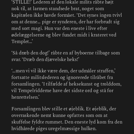
‘STILLE!’ Lederen af den lokale milits råbte højt
nok til, at larmen standsede brat, noget som
kapitælen ikke havde formået. ‘Det synes ingen tvivl
om at denne… pige er synderen, der har forbrudt sig
med sort magi. Hun var den eneste i live efter
ødelæggelserne og blev fundet midt i krateret ved
Templet…’
‘Så dræb den dog!’ råbte en af byboerne tilbage som
svar. ‘Dræb den djævelske heks!’
‘…men vi vil ikke være dem, der udmåler straffen,’
fortsatte militslederen og ignorerede tilråbet fra
forsamlingen. ‘I tilfælde af heksekunst og trolddom,
vil Tempelridderne have det sidste ord og stå for
henrettelsen.’
Forsamlingen blev stille et øjeblik. Et øjeblik, der
overraskende nemt kunne opfattes som om at
skuffelse fyldte rummet. Den eneste lyd kom fra den
hvidhårede piges uregelmæssige hulken.