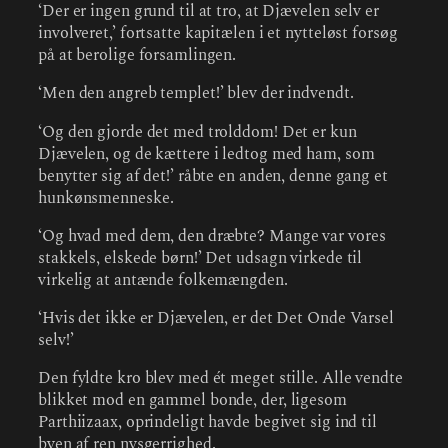
‘Der er ingen grund til at tro, at Djævelen selv er
involveret,’ fortsatte kapitælen i et nytteløst forsøg
på at berolige forsamlingen.
‘Men den angreb templet!’ blev der indvendt.
‘Og den gjorde det med trolddom! Det er kun
Djævelen, og de kættere i ledtog med ham, som
benytter sig af det!’ råbte en anden, denne gang et
hunkønsmenneske.
‘Og hvad med dem, den dræbte? Mange var vores
stakkels, elskede børn!’ Det udsagn virkede til
virkelig at antænde folkemængden.
‘Hvis det ikke er Djævelen, er det Det Onde Varsel
selv!’
Den fyldte kro blev med ét meget stille. Alle vendte
blikket mod en gammel bonde, der, ligesom
Parthiizaax, oprindeligt havde begivet sig ind til
byen af ren nysgerrighed.