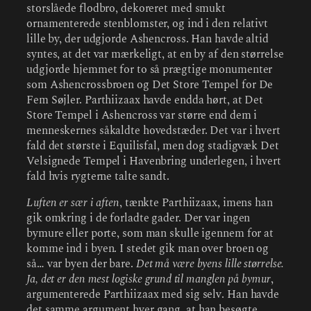
storslåede flodbro, dekoreret med smukt
ornamenterede stenblomster, og ind i den relativt
lille by, der udgjorde Ashencross. Han havde altid
syntes, at det var mærkeligt, at en by af den størrelse
udgjorde hjemmet for to så prægtige monumenter
som Ashencrossbroen og Det Store Tempel for De
Fem Søjler. Parthiizaax havde endda hørt, at Det
Store Tempel i Ashencross var større end dem i
menneskernes såkaldte hovedstæder. Det var i hvert
fald det største i Equilisfal, men dog stadigvæk Det
Velsignede Tempel i Havenbring underlegen, i hvert
fald hvis rygterne talte sandt.
Luften er sær i aften
, tænkte Parthiizaax, imens han
gik omkring i de forladte gader. Der var ingen
bymure eller porte, som man skulle igennem for at
komme ind i byen. I stedet gik man over broen og
så… var byen der bare.
Det må være byens lille størrelse.
Ja, det er den mest logiske grund til manglen på bymur
,
argumenterede Parthiizaax med sig selv. Han havde
det samme argument hver gang, at han besøgte