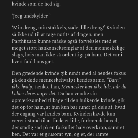
kvinde som de hed sig.
‘Jeeg undskylder-’
‘Min dreng, min stakkels, søde, lille dreng!’ Kvinden
så ikke ud til at tage notits af dragen, men
Parthiizaax kunne måske også forveksles med et
meget stort hankønseksemplar af den menneskelige
slags, hvis man ikke så ordentligt på ham. Det var i
hvert fald hans gæt.
Den grædende kvinde gik rundt med al hendes fokus
på den døde menneskehvalp i hendes arme.
“Barn”
ikke hvalp
, tænkte han,
Mennesker kan ikke lide, når du
kalder deres unger det
. Da han vendte sin
opmærksomhed tilbage til den hulkende kvinde, gik
det op for ham, at hun kun bar rundt på dele af, hvad
der engang var hendes barn. Kvinden havde kun
været i stand til at finde et lille, forbrændt hoved,
der stadig sad på en forkullet halv overkrop, samt et
ben. Det var et grusomt syn, og et, der ramte