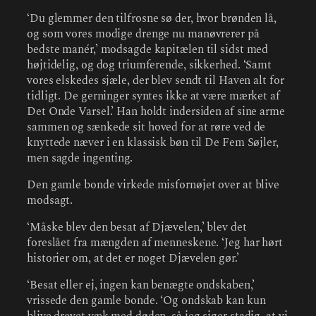
‘Du glemmer den tilfrosne sø der, hvor brønden lå,
og som vores modige drenge nu manøvrerer på
bedste manér,’ modsagde kapitælen til sidst med
højtidelig, og dog triumferende, sikkerhed. ‘Samt
vores elskedes sjæle, der blev sendt til Haven alt for
tidligt. De gerninger syntes ikke at være mærket af
Det Onde Varsel.’ Han holdt indersiden af sine arme
sammen og sænkede sit hoved for at røre ved de
knyttede næver i en klassisk bøn til De Fem Søjler,
men sagde ingenting.
Den gamle bonde virkede misfornøjet over at blive
modsagt.
‘Måske blev den besat af Djævelen,’ blev det
foreslået fra mængden af menneskene. ‘Jeg har hørt
historier om, at det er noget Djævelen gør.’
‘Besat eller ej, ingen kan benægte ondskaben,’
vrissede den gamle bonde. ‘Og ondskab kan kun