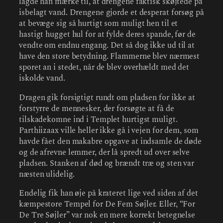
lagde han mærke til, at drengene faktisk skøjtede på
isbelagt vand. Drengene gjorde et desperat forsøg på
at bevæge sig så hurtigt som muligt hen til et
hastigt hugget hul for at fylde deres spande, før de
vendte om endnu engang. Det så dog ikke ud til at
have den store betydning. Flammerne blev nærmest
sporet an i stedet, når de blev overhældt med det
iskolde vand.
Dragen gik forsigtigt rundt om pladsen for ikke at
forstyrre de mennesker, der forsøgte at få de
tilskadekomne ind i Templet hurtigst muligt.
Parthiizaax ville heller ikke gå i vejen for dem, som
havde fået den makabre opgave at indsamle de døde
og de afrevne lemmer, der lå spredt ud over selve
pladsen. Stanken af død og brændt træ og sten var
næsten ulidelig.
Endelig fik han øje på krateret lige ved siden af det
kæmpestore Tempel for De Fem Søjler. Eller, “For
De Tre Søjler” var nok en mere korrekt betegnelse