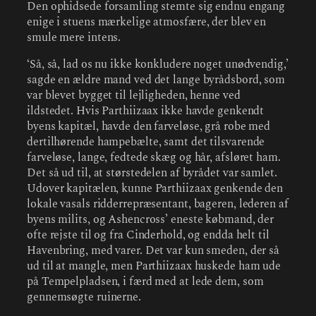
Den ophidsede forsamling stemte sig endnu engang
enige i stuens mærkelige atmosfære, der blev en
smule mere intens.
‘Så, så, lad os nu ikke konkludere noget unødvendig,’
sagde en ældre mand ved det lange byrådsbord, som
var blevet bygget til lejligheden, henne ved
ildstedet. Hvis Parthiizaax ikke havde genkendt
byens kapitæl, havde den farveløse, grå robe med
dertilhørende hampebælte, samt det tilsvarende
farveløse, lange, fedtede skæg og hår, afsløret ham.
Det så ud til, at størstedelen af byrådet var samlet.
Udover kapitælen, kunne Parthiizaax genkende den
lokale vasals ridderrepræsentant, bageren, lederen af
byens milits, og Ashencross’ eneste købmand, der
ofte rejste til og fra Cinderhold, og endda helt til
Havenbring, med varer. Det var kun smeden, der så
ud til at mangle, men Parthiizaax huskede ham ude
på Tempelpladsen, i færd med at lede dem, som
gennemsøgte ruinerne.