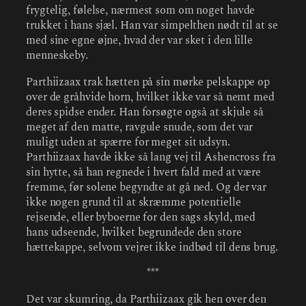
frygtelig, følelse, nærmest som om noget havde
trukket i hans sjæl. Han var simpelthen nødt til at se
med sine egne øjne, hvad der var sket i den lille
menneskeby.
Parthiizaax trak hætten på sin mørke pelskappe op
over de gråhvide horn, hvilket ikke var så nemt med
deres spidse ender. Han forsøgte også at skjule så
meget af den matte, ravgule snude, som det var
muligt uden at spærre for meget sit udsyn.
Parthiizaax havde ikke så lang vej til Ashencross fra
sin hytte, så han regnede i hvert fald med at være
fremme, før solene begyndte at gå ned. Og der var
ikke nogen grund til at skræmme potentielle
rejsende, eller byboerne for den sags skyld, med
hans udseende, hvilket begrundede den store
hættekappe, selvom vejret ikke indbød til dens brug.
***
Det var skumring, da Parthiizaax gik hen over den