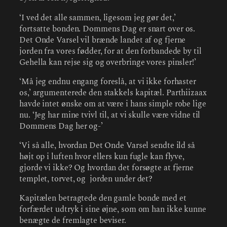
‘I ved det alle sammen, ligesom jeg gør det,’
fortsatte bonden. Dommens Dag er snart over os.
Det Onde Varsel vil brænde landet af og fjerne
jorden fra vores fødder, for at den forbandede by til
Gehella kan rejse sig og overbringe vores pinsler!’
‘Må jeg endnu engang foreslå, at vi ikke forhaster
os,’ argumenterede den stakkels kapitæl. Parthiizaax
havde intet ønske om at være i hans simple robe lige
nu. ‘Jeg har mine tvivl til, at vi skulle være vidne til
Dommens Dag her og-’
‘Vi så alle, hvordan Det Onde Varsel sendte ild så
højt op i luften hvor ellers kun fugle kan flyve,
gjorde vi ikke? Og hvordan det forsøgte at fjerne
templet, torvet, og jorden under det?
Kapitælen betragtede den gamle bonde med et
forfærdet udtryk i sine øjne, som om han ikke kunne
benægte de fremlagte beviser.