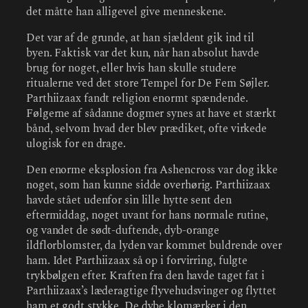
det måtte han alligevel give menneskene.
Det var af de grunde, at han sjældent gik ind til
byen. Faktisk var det kun, når han absolut havde
brug for noget, eller hvis han skulle studere
ritualerne ved det store Tempel for De Fem Søjler.
Parthiizaax fandt religion enormt spændende.
Følgerne af sådanne dogmer synes at have et stærkt
bånd, selvom hvad der blev prædiket, ofte virkede
ulogisk for en drage.
Den enorme eksplosion fra Ashencross var dog ikke
noget, som han kunne sidde overhørig. Parthiizaax
havde stået udenfor sin lille hytte sent den
eftermiddag, noget uvant for hans normale rutine,
og vandet de sødt-duftende, dyb-orange
ildflorblomster, da lyden var kommet buldrende over
ham. Idet Parthiizaax så op i forvirring, fulgte
trykbølgen efter. Kraften fra den havde taget fat i
Parthiizaax’s læderagtige flyvehudsvinger og flyttet
ham et godt stykke. De dybe klomærker i den