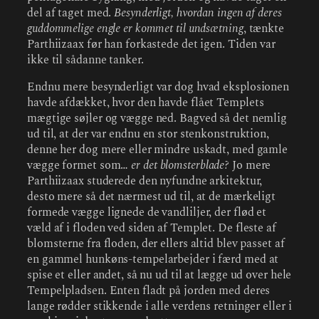
del af taget med.
Besynderligt, hvordan ingen af deres
guddommelige engle er kommet til undsætning
, tænkte
Parthiizaax før han forkastede det igen. Tiden var
ikke til sådanne tanker.
Endnu mere besynderligt var dog hvad eksplosionen
havde afdækket, hvor den havde flået Templets
mægtige søjler og vægge ned. Bagved så det nemlig
ud til, at der var endnu en stor stenkonstruktion,
denne her dog mere eller mindre uskadt, med gamle
vægge formet som…
er det blomsterblade?
Jo mere
Parthiizaax studerede den nyfundne arkitektur,
desto mere så det nærmest ud til, at de mærkeligt
formede vægge lignede de vandliljer, der flød et
væld af i floden ved siden af Templet. De fleste af
blomsterne fra floden, der ellers altid blev passet af
en gammel hunkøns-tempelarbejder i færd med at
spise et eller andet, så nu ud til at lægge ud over hele
Tempelpladsen. Enten fladt på jorden med deres
lange rødder stikkende i alle verdens retninger eller i