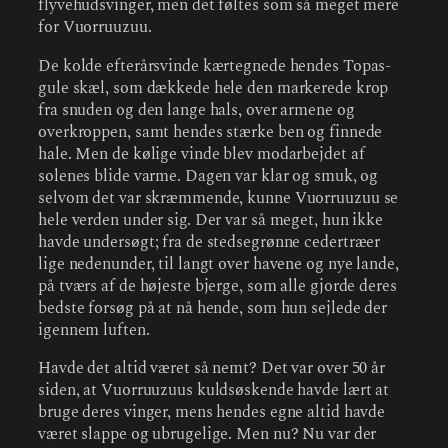
flyvehudsvinger, men det føltes som så meget mere
for Vuorruuzuu.
De kolde efterårsvinde kærtegnede hendes Topas-
gule skæl, som dækkede hele den markerede krop
fra snuden og den lange hals, over armene og
overkroppen, samt hendes stærke ben og finnede
hale. Men de kølige vinde blev modarbejdet af
solenes blide varme. Dagen var klar og smuk, og
selvom det var skræmmende, kunne Vuorruuzuu se
hele verden under sig. Der var så meget, hun ikke
havde undersøgt; fra de stedsegrønne cedertræer
lige nedenunder, til langt over havene og nye lande,
på tværs af de højeste bjerge, som alle gjorde deres
bedste forsøg på at nå hende, som hun sejlede der
igennem luften.
Havde det altid været så nemt? Det var over 50 år
siden, at Vuorruuzuus kuldsøskende havde lært at
bruge deres vinger, mens hendes egne altid havde
været slappe og ubrugelige. Men nu? Nu var der