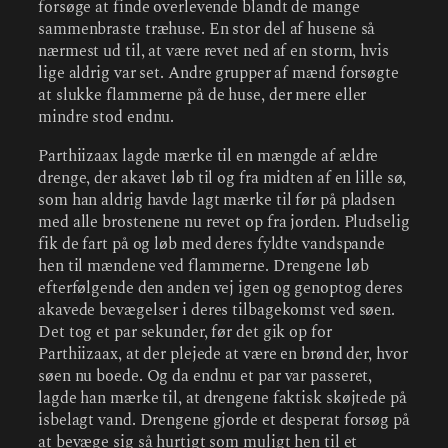
forsøge at finde overlevende blandt de mange
sammenbraste træhuse. En stor del af husene så
nærmest ud til, at være revet ned af en storm, hvis
lige aldrig var set. Andre grupper af mænd forsøgte
at slukke flammerne på de huse, der mere eller
mindre stod endnu.
Parthiizaax lagde mærke til en mængde af ældre
drenge, der akavet løb til og fra midten af en lille sø,
som han aldrig havde lagt mærke til før på pladsen
med alle brostenene nu revet op fra jorden. Pludselig
fik de fart på og løb med deres fyldte vandspande
hen til mændene ved flammerne. Drengene løb
efterfølgende den anden vej igen og genoptog deres
akavede bevægelser i deres tilbagekomst ved søen.
Det tog et par sekunder, før det gik op for
Parthiizaax, at der plejede at være en brønd der, hvor
søen nu boede. Og da endnu et par var passeret,
lagde han mærke til, at drengene faktisk skøjtede på
isbelagt vand. Drengene gjorde et desperat forsøg på
at bevæge sig så hurtigt som muligt hen til et