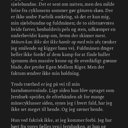
sjælebundne. Det er sent om natten, men den milde
brise fra cyklussens sommer gør gåturen skøn. Der
er ikke andre Faefolk omkring, så det er kun mig,
min sjælebundne og fuldmånen; de to sidstnævntes
hvide farver, henholdsvis pels og sten, udkæmper en
underbevidst kamp om, hvem der skinner mest.
Månen kan ikke slet ikke hamle op med min ulv,
tænker
jeg smilende og kigger hans vej. Fuldmånen drager
heller ikke fordel af dens kamp for at finde huller
igennem den massive krone og de overdådigt grønne
blade, der pryder Egen Mellem Riger. Men det
faktum ændrer ikke min holdning.
Trods træthed er jeg på vej til min
barndomsveninde. Lige siden hun blev optaget som
Jernbark-spejder, de efterhånden alt for mange
månecyklusser siden, synes jeg i hvert fald, har jeg
ikke set meget til hende. Og jeg savner hende.
Hun ved faktisk ikke, at jeg kommer forbi. Jeg har
hørt fra vores fælles ven i Jernbarken, at hun og