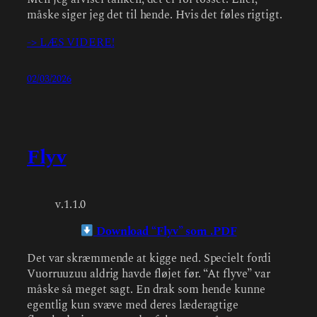
måske siger jeg det til hende. Hvis det føles rigtigt.
-> LÆS VIDERE!
02/03/2026
Flyv
v.1.1.0
Download “Flyv” som .PDF
Det var skræmmende at kigge ned. Specielt fordi
Vuorruuzuu aldrig havde fløjet før. “At flyve” var
måske så meget sagt. En drak som hende kunne
egentlig kun svæve med deres læderagtige