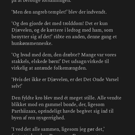
på at berolige forsamlingen.
‘Men den angreb templet!’ blev der indvendt.
‘Og den gjorde det med trolddom! Det er kun
Djævelen, og de kættere i ledtog med ham, som
benytter sig af det!’ råbte en anden, denne gang et
hunkønsmenneske.
‘Og hvad med dem, den dræbte? Mange var vores
stakkels, elskede børn!’ Det udsagn virkede til
virkelig at antænde folkemængden.
‘Hvis det ikke er Djævelen, er det Det Onde Varsel
selv!’
Den fyldte kro blev med ét meget stille. Alle vendte
blikket mod en gammel bonde, der, ligesom
Parthiizaax, oprindeligt havde begivet sig ind til
byen af ren nysgerrighed.
‘I ved det alle sammen, ligesom jeg gør det,’