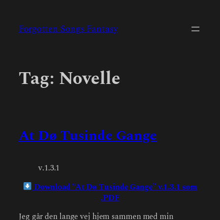
Skip
to
Forgotten Songs Fantasy
content
Tag:
Novelle
At Dø Tusinde Gange
v.1.3.1
Download “At Dø Tusinde Gange” v.1.3.1 som
.PDF
Jeg går den lange vej hjem sammen med min