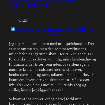
(Arkiveret #1)
v.1.2.0
Download “At Dø Tusinde Gange” v.1.2.0 som
.PDF
Jeg tager en omvej hjem med min sjælebundne. Det
er sent om natten, men den sommercyklussens
milde brise gør gåturen skøn. Der er ikke andre Fae-
folk omkring, så det er kun mig, min sjælebundne og
fuldmånen, der titter frem udenfor verdensegens
massive krone; de sidstnævntes hvide farver,
henholdsvis pels og sten, udkæmper en underbevidst
kamp om, hvem der kan skinne mest.
Månen kan
ikke slet ikke måle sig med min ulv,
tænker jeg og
smiler, imens jeg kigger hans vej.
Selvom at jeg er træt, er jeg på vej forbi min
barndomsveninde. Lige siden hun blev optaget som