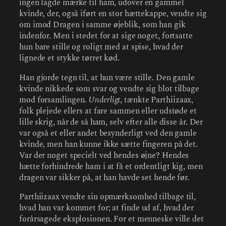
ingen lagde mærke til ham, udover en gammel
kvinde, der, også iført en stor hættekappe, vendte sig
om imod Dragen i samme øjeblik, som han gik
indenfor. Men i stedet for at sige noget, fortsatte
hun bare stille og roligt med at spise, hvad der
lignede et stykke tørret kød.
Han gjorde tegn til, at hun være stille. Den gamle
kvinde nikkede som svar og vendte sig blot tilbage
mod forsamlingen.
Underligt
, tænkte Parthiizaax,
folk plejede ellers at fare sammen eller udstøde et
lille skrig, når de så ham, selv efter alle disse år. Der
var også et eller andet besynderligt ved den gamle
kvinde, men han kunne ikke sætte fingeren på det.
Var der noget specielt ved hendes øjne? Hendes
hætte forhindrede ham i at få et ordentligt kig, men
dragen var sikker på, at han havde set hende før.
Parthiizaax vendte sin opmærksomhed tilbage til,
hvad han var kommet for; at finde ud af, hvad der
forårsagede eksplosionen. For et menneske ville det