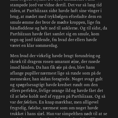
stampede jord var vidne dertil. Det var så lang tid
siden, at Parthiizaax sidst havde haft sine vinger i
brug, at mødet med trykbølgen efterladte dem en
smule ømme der hvor de mødte kroppen, lige fra
håndleddene og helt ned til anklerne. Og til sidst, da
Parthiizaax havde fået samlet sig en smule, kom
regn og jord faldende, fra hvad der ellers havde
været en klar sommerdag.
Men hvad der virkelig havde bragt forundring og
skræk til dragens rosen-amarant øjne, der rasede
imod himlen. Da han fik øje på den, blev hans
aflange pupiller nærmest lige så runde som på de
mennesker, han sådan foragtede. Noget svagt gult
og spøgelsesagtigt havde kredset rundt om den
ellers perfekte, livlige orange ild og havde fået det
til at løbe koldt ned af ryggen på Parthiizaax. Og så
var der
følelsen
. En knap mærkbar, men alligevel
frygtelig, følelse, nærmest som om noget havde
trukket i hans sjæl. Han var simpelthen nødt til at se