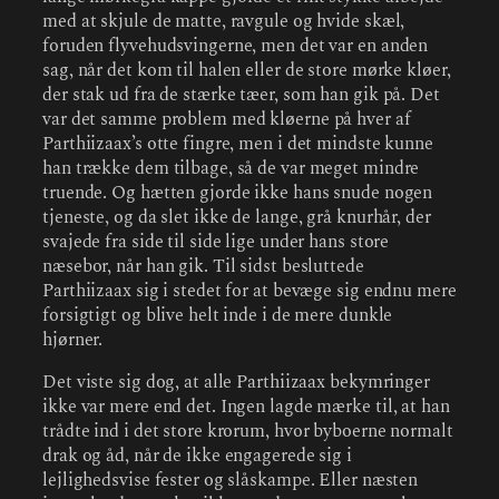
med at skjule de matte, ravgule og hvide skæl,
foruden flyvehudsvingerne, men det var en anden
sag, når det kom til halen eller de store mørke kløer,
der stak ud fra de stærke tæer, som han gik på. Det
var det samme problem med kløerne på hver af
Parthiizaax’s otte fingre, men i det mindste kunne
han trække dem tilbage, så de var meget mindre
truende. Og hætten gjorde ikke hans snude nogen
tjeneste, og da slet ikke de lange, grå knurhår, der
svajede fra side til side lige under hans store
næsebor, når han gik. Til sidst besluttede
Parthiizaax sig i stedet for at bevæge sig endnu mere
forsigtigt og blive helt inde i de mere dunkle
hjørner.
Det viste sig dog, at alle Parthiizaax bekymringer
ikke var mere end det. Ingen lagde mærke til, at han
trådte ind i det store krorum, hvor byboerne normalt
drak og åd, når de ikke engagerede sig i
lejlighedsvise fester og slåskampe. Eller næsten