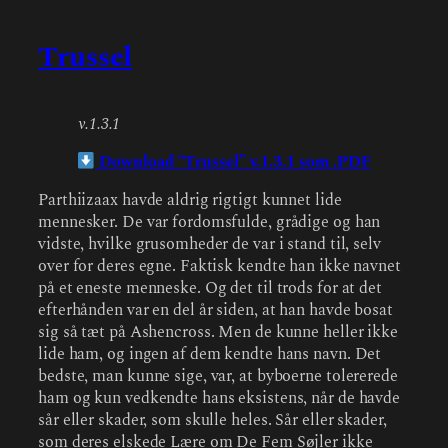
Trussel
v.1.3.1
Download “Trussel” v.1.3.1 som .PDF
Parthiizaax havde aldrig rigtigt kunnet lide
mennesker. De var fordomsfulde, grådige og han
vidste, hvilke grusomheder de var i stand til, selv
over for deres egne. Faktisk kendte han ikke navnet
på et eneste menneske. Og det til trods for at det
efterhånden var en del år siden, at han havde bosat
sig så tæt på Ashencross. Men de kunne heller ikke
lide ham, og ingen af dem kendte hans navn. Det
bedste, man kunne sige, var, at byboerne tolererede
ham og kun vedkendte hans eksistens, når de havde
sår eller skader, som skulle heles. Sår eller skader,
som deres elskede Lære om De Fem Søjler ikke