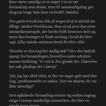
have været umuligt at se noget i en så tæt
forsamling som denne, men til sammenligning gav
dragens lange hals ham en fordel i højden.
Den gamle kvinde kan ikke få meget ud af at stå helt her
tilbage
, tænkte Parthiizaax. Han så ud over den store
menneskemængde, der havde fyldt krostuen helt op,
mens han forsøgte at finde mening i hvad der blev
sagt. Eller måske nærmere hvad der blev råbt.
‘Hvorfor er den
ting
her stadigvæk?’ blev der højlydt
spurgt fra forsamlingen, hvorefter andre udtrykte
samme holdning. ‘Vi ved at den gjorde det, Djævelen
har nok planlagt det i årevis!’
‘Jah, jeg har altid vidst, at der var noget galt med den
ting,’ proklamerede en anden. ‘Det var øjnene, de var
ikke naturlige!’
Den ophidsede forsamling stemte sig endnu engang
enige i stuens mærkelige atmosfære, der blev en
smule mere intens.