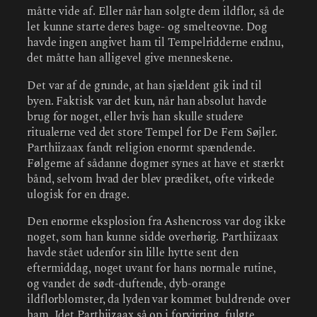
måtte vide af. Eller når han solgte dem ildflor, så de
let kunne starte deres bage- og smelteovne. Dog
havde ingen angivet ham til Tempelridderne endnu,
det måtte han alligevel give menneskene.
Det var af de grunde, at han sjældent gik ind til
byen. Faktisk var det kun, når han absolut havde
brug for noget, eller hvis han skulle studere
ritualerne ved det store Tempel for De Fem Søjler.
Parthiizaax fandt religion enormt spændende.
Følgerne af sådanne dogmer synes at have et stærkt
bånd, selvom hvad der blev prædiket, ofte virkede
ulogisk for en drage.
Den enorme eksplosion fra Ashencross var dog ikke
noget, som han kunne sidde overhørig. Parthiizaax
havde stået udenfor sin lille hytte sent den
eftermiddag, noget uvant for hans normale rutine,
og vandet de sødt-duftende, dyb-orange
ildflorblomster, da lyden var kommet buldrende over
ham. Idet Parthiizaax så op i forvirring, fulgte