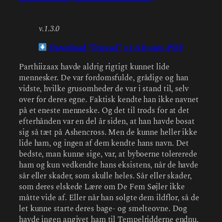
v.1.3.0
Download “Trussel” v.1.3.0 som .PDF
Parthiizaax havde aldrig rigtigt kunnet lide
mennesker. De var fordomsfulde, grådige og han
vidste, hvilke grusomheder de var i stand til, selv
over for deres egne. Faktisk kendte han ikke navnet
på et eneste menneske. Og det til trods for at det
efterhånden var en del år siden, at han havde bosat
sig så tæt på Ashencross. Men de kunne heller ikke
lide ham, og ingen af dem kendte hans navn. Det
bedste, man kunne sige, var, at byboerne tolererede
ham og kun vedkendte hans eksistens, når de havde
sår eller skader, som skulle heles. Sår eller skader,
som deres elskede Lære om De Fem Søjler ikke
måtte vide af. Eller når han solgte dem ildflor, så de
let kunne starte deres bage- og smelteovne. Dog
havde ingen angivet ham til Tempelridderne endnu,