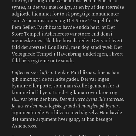
lille by, der udgjorde Ashencross. Han havde altid
syntes, at det var mærkeligt, at en by af den størrelse
udgjorde hjemmet for to så prægtige monumenter
som Ashencrossbroen og Det Store Tempel for De
Fem Søjler. Parthiizaax havde endda hørt, at Det
Store Tempel i Ashencross var større end dem i
menneskernes såkaldte hovedstæder. Det var i hvert
fald det største i Equilisfal, men dog stadigvæk Det
Velsignede Tempel i Havenbring underlegen, i hvert
fald hvis rygterne talte sandt.
Luften er sær i aften
, tænkte Parthiizaax, imens han
gik omkring i de forladte gader. Der var ingen
bymure eller porte, som man skulle igennem for at
komme ind i byen. I stedet gik man over broen og
så… var byen der bare.
Det må være byens lille størrelse.
Ja, det er den mest logiske grund til manglen på bymur
,
argumenterede Parthiizaax med sig selv. Han havde
det samme argument hver gang, at han besøgte
Ashencross.