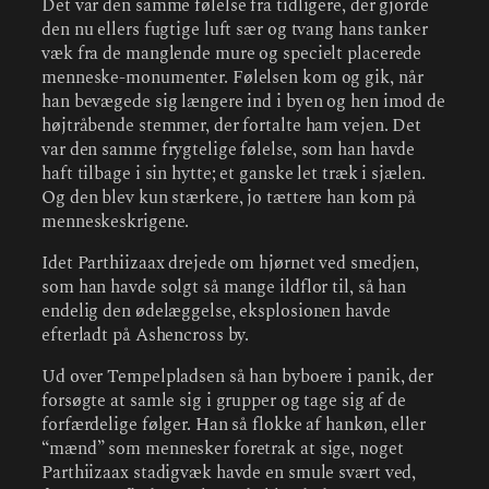
Det var den samme følelse fra tidligere, der gjorde
den nu ellers fugtige luft sær og tvang hans tanker
væk fra de manglende mure og specielt placerede
menneske-monumenter. Følelsen kom og gik, når
han bevægede sig længere ind i byen og hen imod de
højtråbende stemmer, der fortalte ham vejen. Det
var den samme frygtelige følelse, som han havde
haft tilbage i sin hytte; et ganske let træk i sjælen.
Og den blev kun stærkere, jo tættere han kom på
menneskeskrigene.
Idet Parthiizaax drejede om hjørnet ved smedjen,
som han havde solgt så mange ildflor til, så han
endelig den ødelæggelse, eksplosionen havde
efterladt på Ashencross by.
Ud over Tempelpladsen så han byboere i panik, der
forsøgte at samle sig i grupper og tage sig af de
forfærdelige følger. Han så flokke af hankøn, eller
“mænd” som mennesker foretrak at sige, noget
Parthiizaax stadigvæk havde en smule svært ved,