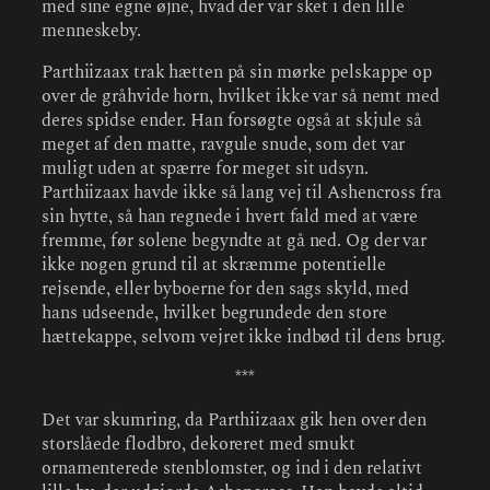
med sine egne øjne, hvad der var sket i den lille
menneskeby.
Parthiizaax trak hætten på sin mørke pelskappe op
over de gråhvide horn, hvilket ikke var så nemt med
deres spidse ender. Han forsøgte også at skjule så
meget af den matte, ravgule snude, som det var
muligt uden at spærre for meget sit udsyn.
Parthiizaax havde ikke så lang vej til Ashencross fra
sin hytte, så han regnede i hvert fald med at være
fremme, før solene begyndte at gå ned. Og der var
ikke nogen grund til at skræmme potentielle
rejsende, eller byboerne for den sags skyld, med
hans udseende, hvilket begrundede den store
hættekappe, selvom vejret ikke indbød til dens brug.
***
Det var skumring, da Parthiizaax gik hen over den
storslåede flodbro, dekoreret med smukt
ornamenterede stenblomster, og ind i den relativt