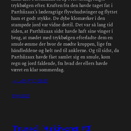
trykbølgen efter. Kraften fra den havde taget fat i
Parthiizaax’s læderagtige flyvehudsvinger og flyttet
ham et godt stykke. De dybe klomærker i den
stampede jord var vidne dertil. Det var så lang tid
siden, at Parthiizaax sidst havde haft sine vinger i
brug, at mødet med trykbølgen efterladte dem en
smule ømme der hvor de mødte kroppen, lige fra
håndleddene og helt ned til anklerne. Og til sidst, da
Parthiizaax havde fået samlet sig en smule, kom
regn og jord faldende, fra hvad der ellers havde
været en klar sommerdag.
-> LÆS VIDERE!
27/02/2025
Trussel (Arkiveret #3)