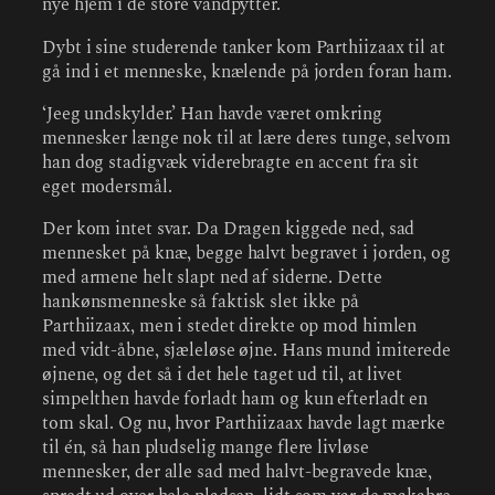
nye hjem i de store vandpytter.
Dybt i sine studerende tanker kom Parthiizaax til at
gå ind i et menneske, knælende på jorden foran ham.
‘Jeeg undskylder.’ Han havde været omkring
mennesker længe nok til at lære deres tunge, selvom
han dog stadigvæk viderebragte en accent fra sit
eget modersmål.
Der kom intet svar. Da Dragen kiggede ned, sad
mennesket på knæ, begge halvt begravet i jorden, og
med armene helt slapt ned af siderne. Dette
hankønsmenneske så faktisk slet ikke på
Parthiizaax, men i stedet direkte op mod himlen
med vidt-åbne, sjæleløse øjne. Hans mund imiterede
øjnene, og det så i det hele taget ud til, at livet
simpelthen havde forladt ham og kun efterladt en
tom skal. Og nu, hvor Parthiizaax havde lagt mærke
til én, så han pludselig mange flere livløse
mennesker, der alle sad med halvt-begravede knæ,