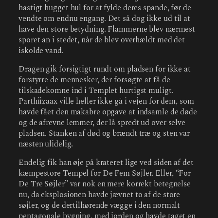
hastigt hugget hul for at fylde deres spande, før de
vendte om endnu engang. Det så dog ikke ud til at
have den store betydning. Flammerne blev nærmest
sporet an i stedet, når de blev overhældt med det
iskolde vand.
Dragen gik forsigtigt rundt om pladsen for ikke at
forstyrre de mennesker, der forsøgte at få de
tilskadekomne ind i Templet hurtigst muligt.
Parthiizaax ville heller ikke gå i vejen for dem, som
havde fået den makabre opgave at indsamle de døde
og de afrevne lemmer, der lå spredt ud over selve
pladsen. Stanken af død og brændt træ og sten var
næsten ulidelig.
Endelig fik han øje på krateret lige ved siden af det
kæmpestore Tempel for De Fem Søjler. Eller, “For
De Tre Søjler” var nok en mere korrekt betegnelse
nu, da eksplosionen havde jævnet to af de store
søjler, og de dertilhørende vægge i den normalt
pentagonale bygning, med jorden og havde taget en