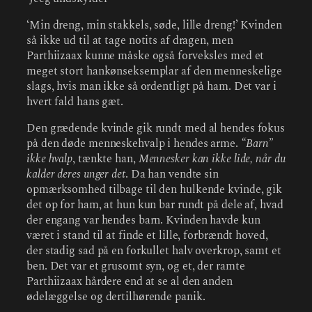
‘Min dreng, min stakkels, søde, lille dreng!’ Kvinden
så ikke ud til at tage notits af dragen, men
Parthiizaax kunne måske også forveksles med et
meget stort hankønseksemplar af den menneskelige
slags, hvis man ikke så ordentligt på ham. Det var i
hvert fald hans gæt.
Den grædende kvinde gik rundt med al hendes fokus
på den døde menneskehvalp i hendes arme.
“Barn”
ikke hvalp
, tænkte han,
Mennesker kan ikke lide, når du
kalder deres unger det
. Da han vendte sin
opmærksomhed tilbage til den hulkende kvinde, gik
det op for ham, at hun kun bar rundt på dele af, hvad
der engang var hendes barn. Kvinden havde kun
været i stand til at finde et lille, forbrændt hoved,
der stadig sad på en forkullet halv overkrop, samt et
ben. Det var et grusomt syn, og et, der ramte
Parthiizaax hårdere end at se al den anden
ødelæggelse og dertilhørende panik.