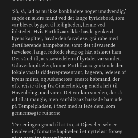
‘Så, så, lad os nu ikke konkludere noget unødvendig,’
sagde en ældre mand ved det lange byrådsbord, som
var blevet bygget til lejligheden, henne ved
ildstedet. Hvis Parthiizaax ikke havde genkendt
byens kapitæl, havde den farveløse, grå robe med
dertilhørende hampebælte, samt det tilsvarende
farveløse, lange, fedtede skæg og hår, afsløret ham.
Det så ud til, at størstedelen af byrådet var samlet.
Udover kapitælen, kunne Parthiizaax genkende den
lokale vasals ridderrepræsentant, bageren, lederen af
byens milits, og Ashencross’ eneste købmand, der
ofte rejste til og fra Cinderhold, og endda helt til
Havenbring, med varer. Det var kun smeden, der så
ud til at mangle, men Parthiizaax huskede ham ude
på Tempelpladsen, i færd med at lede dem, som
gennemsøgte ruinerne.
‘Der er ingen grund til at tro, at Djævelen selv er
involveret,’ fortsatte kapitælen i et nytteløst forsøg