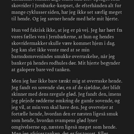
skovrider i Jernbarke-korpset, de efterhånden alt for
mange cyklusser siden, har jeg ikke set særlig meget
til hende. Og jeg savner hende med hele mit hjerte.
Hun ved faktisk ikke, at jeg er på vej. Jeg har hørt fra
vores fælles ven i Jernbarkerne, at hun og hendes
skovridermakker skulle være kommet hjem i dag.
Jeg kan slet ikke vente med at se min
barnsdomsvenindes smukke overraskelse, når jeg
banker på hendes rodhules dør. Mit hjerte begynder
at galopere bare ved tanken.
Men jeg har ikke bare tænkt mig at overraske hende.
Jeg fandt en sovende slør, en af de sjældne, der blidt
skinner med dens ravgule glød. Jeg fandt den, imens
jeg plejede rødderne omkring de gamle sovende, og
jeg vil, at min ven skal have den. Jeg overvejer at
fortælle hende, hvordan den er næsten ligeså smuk
som hende, hvordan svampens glød lyser
omgivelserne op, næsten ligeså meget som hende.
Men jeg afviser tanken, det er for tosset. Eller,