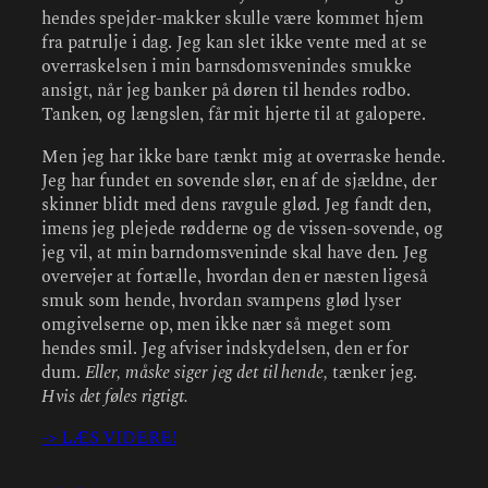
hendes spejder-makker skulle være kommet hjem
fra patrulje i dag. Jeg kan slet ikke vente med at se
overraskelsen i min barnsdomsvenindes smukke
ansigt, når jeg banker på døren til hendes rodbo.
Tanken, og længslen, får mit hjerte til at galopere.
Men jeg har ikke bare tænkt mig at overraske hende.
Jeg har fundet en sovende slør, en af de sjældne, der
skinner blidt med dens ravgule glød. Jeg fandt den,
imens jeg plejede rødderne og de vissen-sovende, og
jeg vil, at min barndomsveninde skal have den. Jeg
overvejer at fortælle, hvordan den er næsten ligeså
smuk som hende, hvordan svampens glød lyser
omgivelserne op, men ikke nær så meget som
hendes smil. Jeg afviser indskydelsen, den er for
dum.
Eller, måske siger jeg det til hende,
tænker jeg.
Hvis det føles rigtigt.
-> LÆS VIDERE!