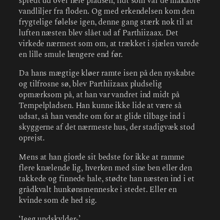
spredt ud over hele pladsen, lidt som var de makabre
vandliljer fra floden. Og med erkendelsen kom den
frygtelige følelse igen, denne gang stærk nok til at
luften næsten blev slået ud af Parthiizaax. Det
virkede nærmest som om, at trækket i sjælen varede
en lille smule længere end før.
Da hans mægtige kløer ramte isen på den nyskabte
og tilfrosne sø, blev Parthiizaax pludselig
opmærksom på, at han var vandret ind midt på
Tempelpladsen. Han kunne ikke lide at være så
udsat, så han vendte om for at glide tilbage ind i
skyggerne af det nærmeste hus, der stadigvæk stod
oprejst.
Mens at han gjorde sit bedste for ikke at ramme
flere knælende lig, hverken med sine ben eller den
takkede og finnede hale, stødte han næsten ind i et
grådkvalt hunkønsmenneske i stedet. Eller en
kvinde som de hed sig.
‘Jeeg undskylder-’