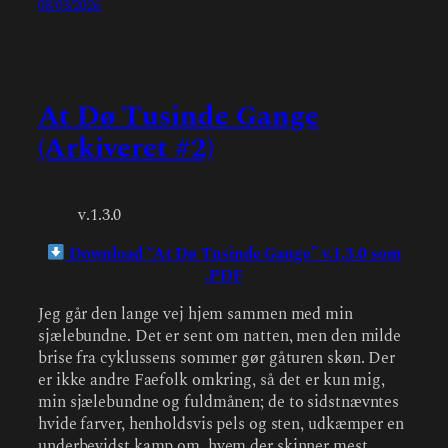
08/03/2026
At Dø Tusinde Gange
(Arkiveret #2)
v.1.3.0
Download “At Dø Tusinde Gange” v.1.3.0 som
.PDF
Jeg går den lange vej hjem sammen med min
sjælebundne. Det er sent om natten, men den milde
brise fra cyklussens sommer gør gåturen skøn. Der
er ikke andre Faefolk omkring, så det er kun mig,
min sjælebundne og fuldmånen; de to sidstnævntes
hvide farver, henholdsvis pels og sten, udkæmper en
underbevidst kamp om, hvem der skinner mest.