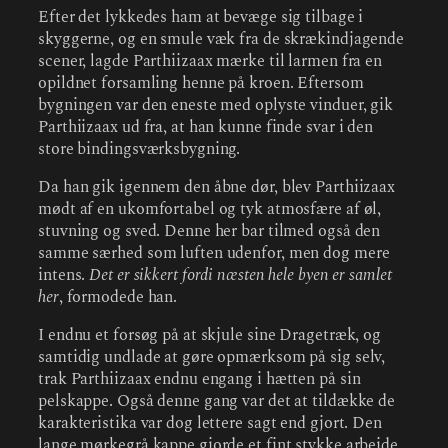
Efter det lykkedes ham at bevæge sig tilbage i
skyggerne, og en smule væk fra de skrækindjagende
scener, lagde Parthiizaax mærke til larmen fra en
opildnet forsamling henne på kroen. Eftersom
bygningen var den eneste med oplyste vinduer, gik
Parthiizaax ud fra, at han kunne finde svar i den
store bindingsværksbygning.
Da han gik igennem den åbne dør, blev Parthiizaax
mødt af en ukomfortabel og tyk atmosfære af øl,
stuvning og sved. Denne her bar tilmed også den
samme særhed som luften udenfor, men dog mere
intens.
Det er sikkert fordi næsten hele byen er samlet
her
, formodede han.
I endnu et forsøg på at skjule sine Dragetræk, og
samtidig undlade at gøre opmærksom på sig selv,
trak Parthiizaax endnu engang i hætten på sin
pelskappe. Også denne gang var det at tildække de
karakteristika var dog lettere sagt end gjort. Den
lange mørkegrå kappe gjorde et fint stykke arbejde