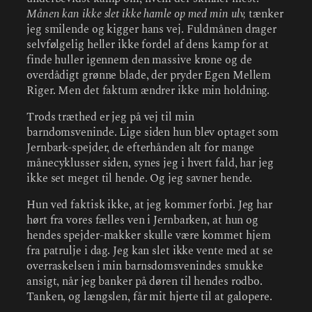
Månen kan ikke slet ikke hamle op med min ulv,
tænker
jeg smilende og kigger hans vej. Fuldmånen drager
selvfølgelig heller ikke fordel af dens kamp for at
finde huller igennem den massive krone og de
overdådigt grønne blade, der pryder Egen Mellem
Riger. Men det faktum ændrer ikke min holdning.
Trods træthed er jeg på vej til min
barndomsveninde. Lige siden hun blev optaget som
Jernbark-spejder, de efterhånden alt for mange
månecyklusser siden, synes jeg i hvert fald, har jeg
ikke set meget til hende. Og jeg savner hende.
Hun ved faktisk ikke, at jeg kommer forbi. Jeg har
hørt fra vores fælles ven i Jernbarken, at hun og
hendes spejder-makker skulle være kommet hjem
fra patrulje i dag. Jeg kan slet ikke vente med at se
overraskelsen i min barnsdomsvenindes smukke
ansigt, når jeg banker på døren til hendes rodbo.
Tanken, og længslen, får mit hjerte til at galopere.