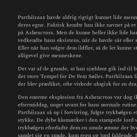
Parthiizaax havde aldrig rigtigt kunnet lide menn
deres egne. Faktisk kendte han ikke navnet på et 
på Ashencross. Men de kunne heller ikke lide ha
vedkendte hans eksistens, når de havde sår eller 
Eller når han solgte dem ildflor, så de let kunn
alligevel give menneskene.
Det var af de grunde, at han sjældent gik ind til 
det store Tempel for De Fem Søjler. Parthiizaax
der blev prædiket, ofte virkede ulogisk for en dra
Den enorme eksplosion fra Ashencross var dog ikk
eftermiddag, noget uvant for hans normale rutine
Parthiizaax så op i forvirring, fulgte trykbølgen e
stykke. De dybe klomærker i den stampede jord var
trykbølgen efterladte dem en smule ømme der hvor 
samlet sig en smule, kom regn og jord faldende, 