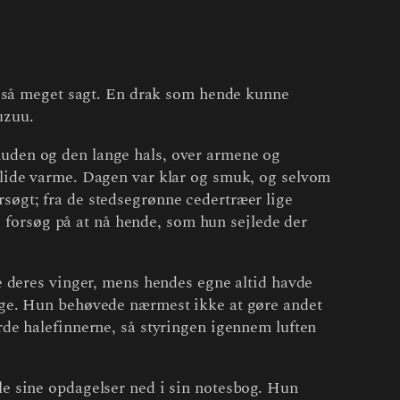
e så meget sagt. En drak som hende kunne
uzuu.
uden og den lange hals, over armene og
blide varme. Dagen var klar og smuk, og selvom
øgt; fra de stedsegrønne cedertræer lige
e forsøg på at nå hende, som hun sejlede der
e deres vinger, mens hendes egne altid havde
age. Hun behøvede nærmest ikke at gøre andet
de halefinnerne, så styringen igennem luften
e sine opdagelser ned i sin notesbog. Hun