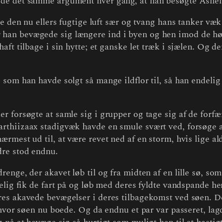
vde det samme argument hver gang, at han besøgte Ashe
de den nu ellers fugtige luft sær og tvang hans tanker v
han bevægede sig længere ind i byen og hen imod de høj
aft tilbage i sin hytte; et ganske let træk i sjælen. Og d
 som han havde solgt så mange ildflor til, så han endeli
 forsøgte at samle sig i grupper og tage sig af de forfær
rthiizaax stadigvæk havde en smule svært ved, forsøge 
rmest ud til, at være revet ned af en storm, hvis lige a
dre stod endnu.
enge, der akavet løb til og fra midten af en lille sø, som
selig fik de fart på og løb med deres fyldte vandspande
es akavede bevægelser i deres tilbagekomst ved søen. Det
 hvor søen nu boede. Og da endnu et par var passeret, lag