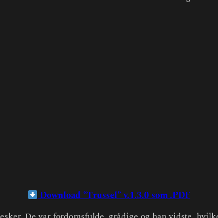
Download “Trussel” v.1.3.0 som .PDF
esker. De var fordomsfulde, grådige og han vidste, hvilke