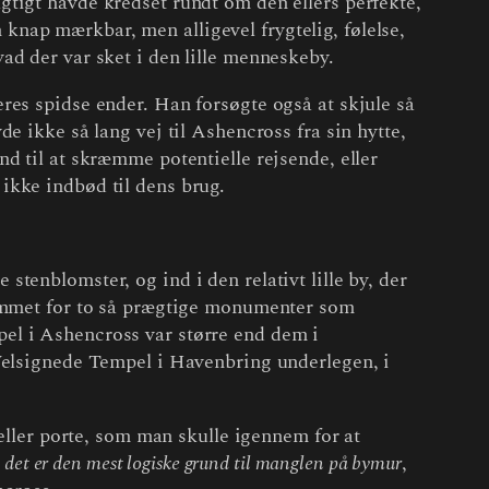
tigt havde kredset rundt om den ellers perfekte,
n knap mærkbar, men alligevel frygtelig, følelse,
ad der var sket i den lille menneskeby.
res spidse ender. Han forsøgte også at skjule så
e ikke så lang vej til Ashencross fra sin hytte,
d til at skræmme potentielle rejsende, eller
ikke indbød til dens brug.
tenblomster, og ind i den relativt lille by, der
jemmet for to så prægtige monumenter som
el i Ashencross var større end dem i
 Velsignede Tempel i Havenbring underlegen, i
eller porte, som man skulle igennem for at
a, det er den mest logiske grund til manglen på bymur
,