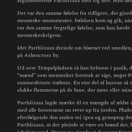
argumenterede Parthiizaax med sig selv. Han ha
Det var den samme følelse fra tidligere, der gjor
menneske-monumenter. Følelsen kom og gik, når 
var den samme frygtelige følelse, som han havde h
menneskeskrigene.
Idet Parthiizaax drejede om hjørnet ved smedjen,
på Ashencross by.
Ud over Tempelpladsen så han byboere i panik, der
“mænd” som mennesker foretrak at sige, noget Pa
sammenbraste træhuse. En stor del af husene så næ
slukke flammerne på de huse, der mere eller min
Parthiizaax lagde mærke til en mængde af ældre dr
med alle brostenene nu revet op fra jorden. Plud
efterfølgende den anden vej igen og genoptog der
Parthiizaax, at der plejede at være en brønd der,