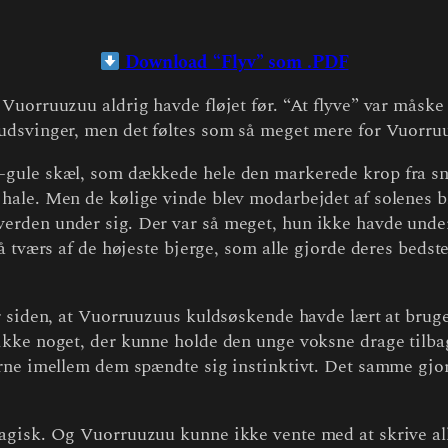
Download “Flyv” som .PDF
Vuorruuzuu aldrig havde fløjet før. “At flyve” var måsk
udsvinger, men det føltes som så meget mere for Vuorru
-gule skæl, som dækkede hele den markerede krop fra sn
hale. Men de kølige vinde blev modarbejdet af solenes 
rden under sig. Der var så meget, hun ikke havde unders
å tværs af de højeste bjerge, som alle gjorde deres bedst
r siden, at Vuorruuzuus kuldsøskende havde lært at brug
ikke noget, der kunne holde den unge voksne drage tilb
rne imellem dem spændte sig instinktivt. Det samme gjor
agisk. Og Vuorruuzuu kunne ikke vente med at skrive all