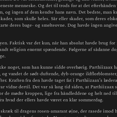
eneste menneske. Og det til trods for at det efterhånden v
m, og ingen af dem kendte hans navn. Det bedste, man ku
skader, som skulle heles. Sår eller skader, som deres el
e starte deres bage- og smelteovne. Dog havde ingen angi
byen. Faktisk var det kun, når han absolut havde brug for 
 fandt religion enormt spændende. Følgerne af sådanne do
ge.
e noget, som han kunne sidde overhørig. Parthiizaax havd
, og vandet de sødt-duftende, dyb-orange ildflorblomste
fter. Kraften fra den havde taget fat i Parthiizaax’s læde
 vidne dertil. Det var så lang tid siden, at Parthiizaax 
de mødte kroppen, lige fra håndleddene og helt ned til a
fra hvad der ellers havde været en klar sommerdag.
skræk til dragens rosen-amarant øjne, der rasede imod h