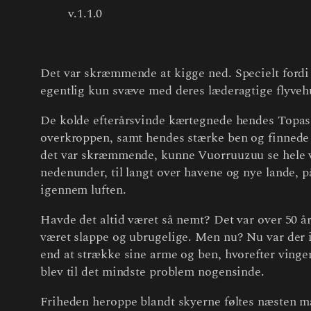
v.1.1.0
Det var skræmmende at kigge ned. Specielt fordi 
egentlig kun svæve med deres læderagtige flyveh
De kolde efterårsvinde kærtegnede hendes Topas
overkroppen, samt hendes stærke ben og finnede 
det var skræmmende, kunne Vuorruuzuu se hele ve
nedenunder, til langt over havene og nye lande, p
igennem luften.
Havde det altid været så nemt? Det var over 50 å
været slappe og ubrugelige. Men nu? Nu var der 
end at strække sine arme og ben, hvorefter vinge
blev til det mindste problem nogensinde.
Friheden heroppe blandt skyerne føltes næsten m