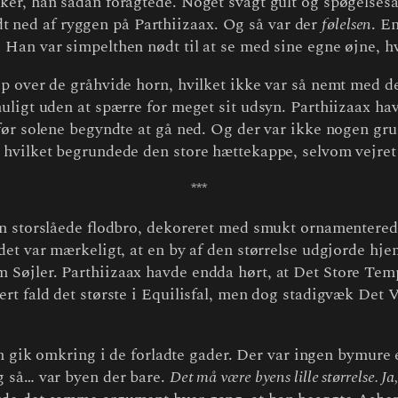
er, han sådan foragtede. Noget svagt gult og spøgelsesag
oldt ned af ryggen på Parthiizaax. Og så var der
følelsen
. E
Han var simpelthen nødt til at se med sine egne øjne, hv
p over de gråhvide horn, hvilket ikke var så nemt med de
ligt uden at spærre for meget sit udsyn. Parthiizaax havd
ør solene begyndte at gå ned. Og der var ikke nogen grun
hvilket begrundede den store hættekappe, selvom vejret 
***
 storslåede flodbro, dekoreret med smukt ornamenterede s
 det var mærkeligt, at en by af den størrelse udgjorde h
Søjler. Parthiizaax havde endda hørt, at Det Store Temp
rt fald det største i Equilisfal, men dog stadigvæk Det
n gik omkring i de forladte gader. Der var ingen bymure 
g så… var byen der bare.
Det må være byens lille størrelse. J