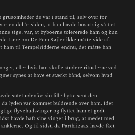
 grusomheder de var i stand til, selv over for
ar en del år siden, at han havde bosat sig så tæt
nne sige, var, at byboerne tolererede ham og kun
skede Lære om De Fem Søjler ikke måtte vide af.
vet ham til Tempelridderne endnu, det måtte han
noget, eller hvis han skulle studere ritualerne ved
gmer synes at have et stærkt bånd, selvom hvad
e stået udenfor sin lille hytte sent den
r, da lyden var kommet buldrende over ham. Idet
ragtige flyvehudsvinger og flyttet ham et godt
sidst havde haft sine vinger i brug, at mødet med
nklerne. Og til sidst, da Parthiizaax havde fået