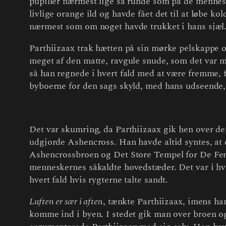
pupiller nærmest lige så runde som på de mennesk
livlige orange ild og havde fået det til at løbe k
nærmest som om noget havde trukket i hans sjæl. 
Parthiizaax trak hætten på sin mørke pelskappe o
meget af den matte, ravgule snude, som det var mu
så han regnede i hvert fald med at være fremme, f
byboerne for den sags skyld, med hans udseende, 
Det var skumring, da Parthiizaax gik hen over den
udgjorde Ashencross. Han havde altid syntes, at
Ashencrossbroen og Det Store Tempel for De Fem 
menneskernes såkaldte hovedstæder. Det var i hve
hvert fald hvis rygterne talte sandt.
Luften er sær i aften
, tænkte Parthiizaax, imens ha
komme ind i byen. I stedet gik man over broen o