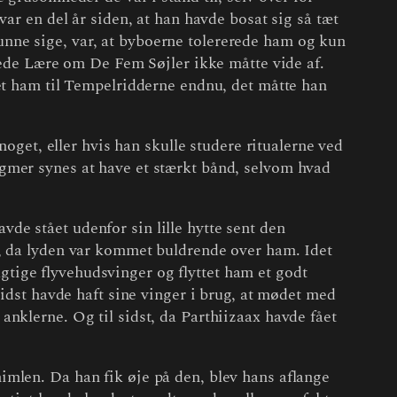
ar en del år siden, at han havde bosat sig så tæt
nne sige, var, at byboerne tolererede ham og kun
skede Lære om De Fem Søjler ikke måtte vide af.
vet ham til Tempelridderne endnu, det måtte han
noget, eller hvis han skulle studere ritualerne ved
gmer synes at have et stærkt bånd, selvom hvad
e stået udenfor sin lille hytte sent den
r, da lyden var kommet buldrende over ham. Idet
ragtige flyvehudsvinger og flyttet ham et godt
sidst havde haft sine vinger i brug, at mødet med
nklerne. Og til sidst, da Parthiizaax havde fået
imlen. Da han fik øje på den, blev hans aflange