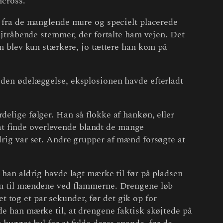
ncross.
æk fra de manglende mure og specielt placerede
tråbende stemmer, der fortalte ham vejen. Det
en blev kun stærkere, jo tættere han kom på
g den ødelæggelse, eksplosionen havde efterladt
delige følger. Han så flokke af hankøn, eller
at finde overlevende blandt de mange
ldrig var set. Andre grupper af mænd forsøgte at
 han aldrig havde lagt mærke til før på pladsen
 hen til mændene ved flammerne. Drengene løb
 tog et par sekunder, før det gik op for
de han mærke til, at drengene faktisk skøjtede på