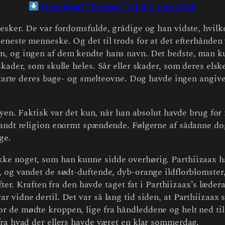
Download “Trussel” v.1.3.1 som .PDF
esker. De var fordomsfulde, grådige og han vidste, hvilke
eneste menneske. Og det til trods for at det efterhånden v
m, og ingen af dem kendte hans navn. Det bedste, man ku
skader, som skulle heles. Sår eller skader, som deres el
e starte deres bage- og smelteovne. Dog havde ingen angi
byen. Faktisk var det kun, når han absolut havde brug for 
 fandt religion enormt spændende. Følgerne af sådanne do
ge.
e noget, som han kunne sidde overhørig. Parthiizaax havd
, og vandet de sødt-duftende, dyb-orange ildflorblomste
fter. Kraften fra den havde taget fat i Parthiizaax’s læde
 vidne dertil. Det var så lang tid siden, at Parthiizaax 
de mødte kroppen, lige fra håndleddene og helt ned til a
fra hvad der ellers havde været en klar sommerdag.