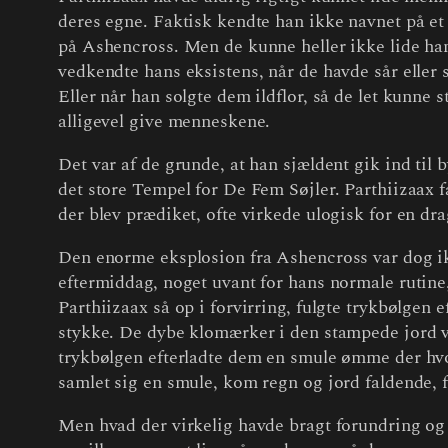
deres egne. Faktisk kendte han ikke navnet på et 
på Ashencross. Men de kunne heller ikke lide ha
vedkendte hans eksistens, når de havde sår eller 
Eller når han solgte dem ildflor, så de let kunn
alligevel give menneskene.
Det var af de grunde, at han sjældent gik ind til 
det store Tempel for De Fem Søjler. Parthiizaax
der blev prædiket, ofte virkede ulogisk for en dra
Den enorme eksplosion fra Ashencross var dog ikk
eftermiddag, noget uvant for hans normale rutine
Parthiizaax så op i forvirring, fulgte trykbølgen e
stykke. De dybe klomærker i den stampede jord var
trykbølgen efterladte dem en smule ømme der hvor 
samlet sig en smule, kom regn og jord faldende, 
Men hvad der virkelig havde bragt forundring og 